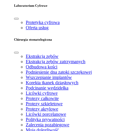
Laboratorium Cyfrowe
Protetyka cyfrowa
Oferta usług
Chirurgia stomatologiczna
Ekstrakcja zębów
Ekstrakcja zębów zatrzymanych
Odbudowa kości
Podniesienie dna zatoki szczękowej
Wszczepianie implantów
Korekta tkanek dziąsłowych
Podcinanie wędzidełka
Licówki cyfrowe
Protezy całkowite
Protezy szkieletowe
Protezy akrylowe
Licówki porcelanowe
Polityka prywatności
Zalecenia pozabiegowe
Moja dolegliwość