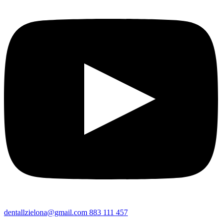
dentallzielona@gmail.com
883 111 457