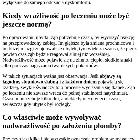
wyłącznie do samego odczucia dyskomfortu.
Kiedy wrażliwość po leczeniu może być
jeszcze normą?
Po opracowaniu ubytku ząb potrzebuje czasu, by wyciszyć reakcję
na przeprowadzony zabieg. Im głębsza była zmiana próchnicowa i
im bliżej miazgi znajdował się ubytek, tym większa szansa, że przez
pewien czas ząb będzie reagował silniej niż wcześniej.
Nadwrażliwość może pojawić się na zimno, ciepło, słodkie smaki
albo podczas nagryzania twardszych pokarmów.
W takich sytuacjach ważna jest obserwacja. Jeśli
objawy są
łagodne, stopniowo słabną i z każdym dniem
pojawiają się
rzadziej, zwykle świadczy to o procesie wyciszania się tkanek. Ząb
po leczeniu nie zawsze wraca do pełnej stabilności natychmiast.
Czasem potrzebuje kilku dni, a niekiedy nieco więcej czasu,
zwłaszcza gdy ubytek był rozległy.
Co właściwie może wywoływać
nadwrażliwość po założeniu plomby?
Przyczyn jest kilka i nie wszystkie oznaczają problem wymagający