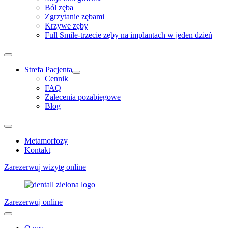
Ból zęba
Zgrzytanie zębami
Krzywe zęby
Full Smile-trzecie zęby na implantach w jeden dzień
Strefa Pacjenta
Cennik
FAQ
Zalecenia pozabiegowe
Blog
Metamorfozy
Kontakt
Zarezerwuj wizytę online
Zarezerwuj online