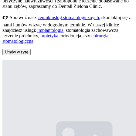
przyczynę nadwrażliwości i zaproponuje leczenie dopasowane do
stanu zębów, zapraszamy do Dentall Zielona Clinic.
👉
Sprawdź nasz
cennik usług stomatologicznych
, skontaktuj się z
nami i umów wizytę w dogodnym terminie. W naszej klinice
znajdziesz usługi:
implantologia
, stomatologia zachowawcza,
leczenie próchnicy,
protetyka
, ortodoncja, czy
chirurgia
stomatologiczna
.
Umów wizytę