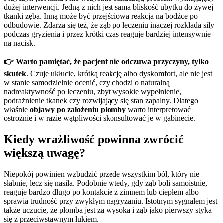
dużej interwencji. Jedną z nich jest sama bliskość ubytku do żywej
tkanki zęba. Inną może być przejściowa reakcja na bodźce po
odbudowie. Zdarza się też, że ząb po leczeniu inaczej rozkłada siły
podczas gryzienia i przez krótki czas reaguje bardziej intensywnie
na nacisk.
👉
Warto pamiętać, że pacjent nie odczuwa przyczyny, tylko
skutek
. Czuje ukłucie, krótką reakcję albo dyskomfort, ale nie jest
w stanie samodzielnie ocenić, czy chodzi o naturalną
nadreaktywność po leczeniu, zbyt wysokie wypełnienie,
podrażnienie tkanek czy rozwijający się stan zapalny. Dlatego
właśnie
objawy po założeniu plomby
warto interpretować
ostrożnie i w razie wątpliwości skonsultować je w gabinecie.
Kiedy wrażliwość powinna zwrócić
większą uwagę?
Niepokój powinien wzbudzić przede wszystkim ból, który nie
słabnie, lecz się nasila. Podobnie wtedy, gdy ząb boli samoistnie,
reaguje bardzo długo po kontakcie z zimnem lub ciepłem albo
sprawia trudność przy zwykłym nagryzaniu. Istotnym sygnałem jest
także uczucie, że plomba jest za wysoka i ząb jako pierwszy styka
się z przeciwstawnym łukiem.