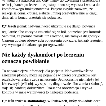
W wielu przypadkach tak. Gdy mamy do czynienia z przejściową
reakcją tkanek po leczeniu, ząb stopniowo się wycisza i wraca do
komfortowego funkcjonowania. Pacjent zwykle zauważa, że
reakcje są coraz krótsze, słabsze i mniej przewidywalne w ciągu
dnia, aż w końcu przestają się pojawiać.
👉
Jeżeli jednak nadwrażliwość utrzymuje się długo, powraca
regularnie albo zaczyna zmieniać się w ból, potrzebna jest kontrola.
Sam fakt, że plomba została już założona, nie zamyka diagnostyki.
Czasem dopiero obserwacja po leczeniu pokazuje, jak ząb reaguje i
czy wymaga dodatkowego postępowania.
Nie każdy dyskomfort po leczeniu
oznacza powikłanie
To najważniejsza informacja dla pacjenta. Nadwrażliwość po
założeniu plomby może się pojawić i w części przypadków jest
przejściową reakcją zęba na leczenie. Jednocześnie nie należy jej
lekceważyć, jeśli objawy są silne, długotrwałe albo zamiast słabnąć,
stają się bardziej dokuczliwe. Rozsądna obserwacja i szybka
kontrola w razie wątpliwości to najlepsze podejście.
👉
Jeśli szukasz
stomatologa w Puławach
, który dokładnie oceni