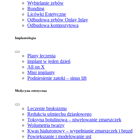
Wybielanie zębów
Bonding
Licówki Estetyczne
Odbudowa zębów Onlay Inlay
Odbudowa kompozytowa
Implantologia
Plany leczenia
lmplant w jeden dzień
All on X
Mini implanty
Podniesienie zatoki – sinus lift
Medycyna estetyczna
Leczenie bruksizmu
Redukcja uśmiechu dziąsłowego
Toksyna botulinowa – niwelowanie zmarszczek
Wolumetria twarzy
Kwas hialuronowy – wypełnianie zmarszczek i bruzd
Powiększanie i modelowanie ust