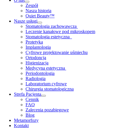
O nas
Zespół
Nasza historia
Quiet Beauty™
Nasze usługi
Stomatologia zachowawcza
Leczenie kanałowe pod mikroskopem
Stomatologia estetyczna
Protetyka
Implantologia
Cyfrowe projektowanie uśmiechu
Ortodoncja
Higienizacja
Medycyna estetyczna
Periodontologia
Radiologia
Laboratorium cyfrowe
Chirurgia stomatologiczna
Strefa Pacjenta
Cennik
FAQ
Zalecenia pozabiegowe
Blog
Metamorfozy
Kontakt