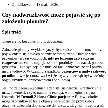
Opublikowano:
18 maja, 2026
Czy nadwrażliwość może pojawić się po
założeniu plomby?
Spis treści
There are no headings in this document.
Założenie plomby zwykle kojarzy się z końcem problemu, a nie z
pojawieniem się nowych odczuć ze strony zęba. Dlatego wielu
pacjentów jest zaskoczonych,
gdy po leczeniu ząb zaczyna
reagować na zimne napoje
, słodkie produkty albo nacisk podczas
gryzienia. Taka sytuacja nie musi od razu oznaczać, że coś poszło
nieprawidłowo. W części przypadków
przejściowa nadwrażliwość
po odbudowie
jest możliwa i wiąże się z tym, że ząb był wcześniej
objęty ubytkiem, opracowaniem i odbudową.
Jeśli po założeniu wypełnienia ząb stał się bardziej wrażliwy i nie
masz pewności, czy to naturalna reakcja, warto zgłosić się na
kontrolę.
W Dentall Zielona Clinic pacjenci z Puław
i okolic
mogą skonsultować takie objawy, sprawdzić ich przyczynę i
otrzymać zalecenia dopasowane do rzeczywistego stanu zęba, a nie