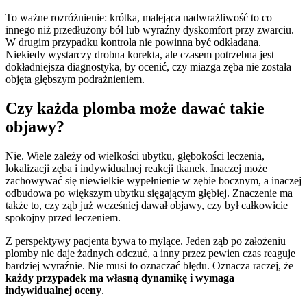
To ważne rozróżnienie: krótka, malejąca nadwrażliwość to co
innego niż przedłużony ból lub wyraźny dyskomfort przy zwarciu.
W drugim przypadku kontrola nie powinna być odkładana.
Niekiedy wystarczy drobna korekta, ale czasem potrzebna jest
dokładniejsza diagnostyka, by ocenić, czy miazga zęba nie została
objęta głębszym podrażnieniem.
Czy każda plomba może dawać takie
objawy?
Nie. Wiele zależy od wielkości ubytku, głębokości leczenia,
lokalizacji zęba i indywidualnej reakcji tkanek. Inaczej może
zachowywać się niewielkie wypełnienie w zębie bocznym, a inaczej
odbudowa po większym ubytku sięgającym głębiej. Znaczenie ma
także to, czy ząb już wcześniej dawał objawy, czy był całkowicie
spokojny przed leczeniem.
Z perspektywy pacjenta bywa to mylące. Jeden ząb po założeniu
plomby nie daje żadnych odczuć, a inny przez pewien czas reaguje
bardziej wyraźnie. Nie musi to oznaczać błędu. Oznacza raczej, że
każdy przypadek ma własną dynamikę i wymaga
indywidualnej oceny
.