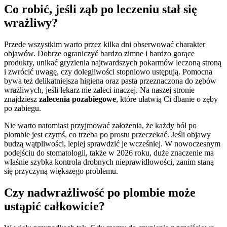
Co robić, jeśli ząb po leczeniu stał się
wrażliwy?
Przede wszystkim warto przez kilka dni obserwować charakter
objawów. Dobrze ograniczyć bardzo zimne i bardzo gorące
produkty, unikać gryzienia najtwardszych pokarmów leczoną stroną
i zwrócić uwagę, czy dolegliwości stopniowo ustępują. Pomocna
bywa też delikatniejsza higiena oraz pasta przeznaczona do zębów
wrażliwych, jeśli lekarz nie zaleci inaczej. Na naszej stronie
znajdziesz
zalecenia pozabiegowe
, które ułatwią Ci dbanie o zęby
po zabiegu.
Nie warto natomiast przyjmować założenia, że każdy ból po
plombie jest czymś, co trzeba po prostu przeczekać. Jeśli objawy
budzą wątpliwości, lepiej sprawdzić je wcześniej. W nowoczesnym
podejściu do stomatologii, także w 2026 roku, duże znaczenie ma
właśnie szybka kontrola drobnych nieprawidłowości, zanim staną
się przyczyną większego problemu.
Czy nadwrażliwość po plombie może
ustąpić całkowicie?