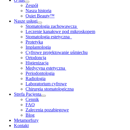
O nas
Zespół
Nasza historia
Quiet Beauty™
Nasze usługi
Stomatologia zachowawcza
Leczenie kanałowe pod mikroskopem
Stomatologia estetyczna
Protetyka
Implantologia
Cyfrowe projektowanie uśmiechu
Ortodoncja
Higienizacja
Medycyna estetyczna
Periodontologia
Radiologia
Laboratorium cyfrowe
Chirurgia stomatologiczna
Strefa Pacjenta
Cennik
FAQ
Zalecenia pozabiegowe
Blog
Metamorfozy
Kontakt