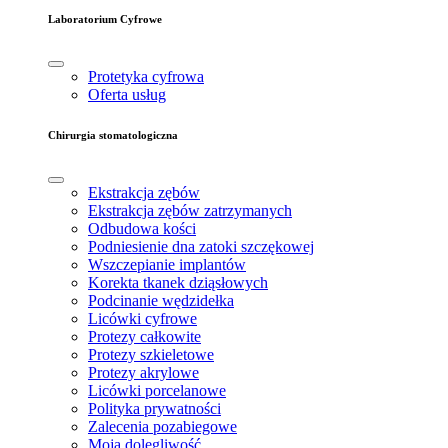
Laboratorium Cyfrowe
Protetyka cyfrowa
Oferta usług
Chirurgia stomatologiczna
Ekstrakcja zębów
Ekstrakcja zębów zatrzymanych
Odbudowa kości
Podniesienie dna zatoki szczękowej
Wszczepianie implantów
Korekta tkanek dziąsłowych
Podcinanie wędzidełka
Licówki cyfrowe
Protezy całkowite
Protezy szkieletowe
Protezy akrylowe
Licówki porcelanowe
Polityka prywatności
Zalecenia pozabiegowe
Moja dolegliwość