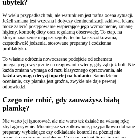
ubytek?
W wielu przypadkach tak, ale warunkiem jest trafna ocena sytuacji.
Jeżeli zmiana jest wczesna i dotyczy demineralizacji szkliwa, lekarz
może zalecić postępowanie wspierające jego wzmocnienie, zmianę
higieny, kontrolę diety oraz regularną obserwację. To etap, na
którym znaczenie mają szczegóły: technika szczotkowania,
częstotliwość jedzenia, stosowane preparaty i codzienna
profilaktyka.
To właśnie odróżnia nowoczesne podejście od schematu
polegającego wyłącznie na reagowaniu wtedy, gdy ząb już boli. Nie
każda zmiana wymaga od razu klasycznego opracowania,
ale
każda wymaga decyzji opartej na badaniu
. Samodzielne
ocenianie, czy plamka jest groźna, zwykle nie daje pewnej
odpowiedzi.
Czego nie robić, gdy zauważysz białą
plamkę?
Nie warto jej ignorować, ale nie warto też działać na własną rękę
zbyt agresywnie. Mocniejsze szczotkowanie, przypadkowo dobrane
preparaty wybielające czy odkładanie kontroli na później nie
rozwiążą przyczyny problemu. Czasem pacjent liczy, że zmiana