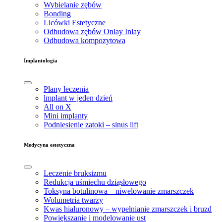
Wybielanie zębów
Bonding
Licówki Estetyczne
Odbudowa zębów Onlay Inlay
Odbudowa kompozytowa
Implantologia
Plany leczenia
lmplant w jeden dzień
All on X
Mini implanty
Podniesienie zatoki – sinus lift
Medycyna estetyczna
Leczenie bruksizmu
Redukcja uśmiechu dziąsłowego
Toksyna botulinowa – niwelowanie zmarszczek
Wolumetria twarzy
Kwas hialuronowy – wypełnianie zmarszczek i bruzd
Powiększanie i modelowanie ust