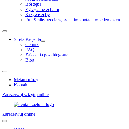
Ból zęba
Zgrzytanie zębami
Krzywe zęby
Full Smile-trzecie zęby na implantach w jeden dzień
Strefa Pacjenta
Cennik
FAQ
Zalecenia pozabiegowe
Blog
Metamorfozy
Kontakt
Zarezerwuj wizytę online
Zarezerwuj online