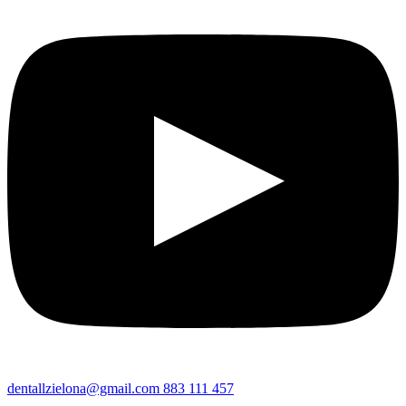
dentallzielona@gmail.com
883 111 457