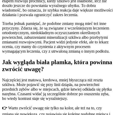
etapem rozwoju próchnicy, kiedy szkliwo jest osłabione, lecz nie
doszło jeszcze do powstania wyraźnego ubytku. To dobra
wiadomość, bo oznacza, że szybka reakcja daje większe możliwości
działania i pozwala ograniczyć zakres leczenia.
Trzeba jednak pamiętać, że podobne zmiany mogą mieć też inne
przyczyny. Zdarza się, że są związane z wcześniejszym leczeniem
ortodontycznym, niedokładnym oczyszczaniem określonych
powierzchni, zaburzeniami mineralizacji szkliwa albo przebytymi
zmianami rozwojowymi. Pacjent widzi jedynie efekt, ale to lekarz
ocenia, czy mamy do czynienia z aktywnym procesem
wymagającym leczenia, czy z utrwaloną zmianą o innym podłożu.
Jak wygląda biała plamka, która powinna
zwrócić uwagę?
Najczęściej jest matowa, kredowa, mniej błyszcząca niż reszta
szkliwa. Może pojawić się przy linii dziąsła, na powierzchni
przednich zębów albo w miejscach, gdzie łatwiej odkłada się płytka
nazębna. Czasami widać ją szczególnie dobrze po osuszeniu zęba,
bo wtedy kontrast staje się wyraźniejszy.
👉
Warto zwrócić uwagę nie tylko na kolor, ale też na to, czy
zmiana się powiększa, czy pojawiają się kolejne podobne miejsca i