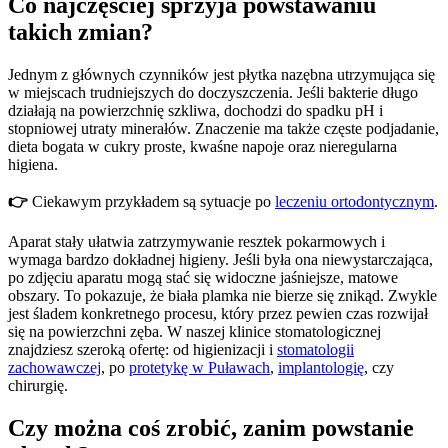
Co najczęściej sprzyja powstawaniu
takich zmian?
Jednym z głównych czynników jest płytka nazębna utrzymująca się
w miejscach trudniejszych do doczyszczenia. Jeśli bakterie długo
działają na powierzchnię szkliwa, dochodzi do spadku pH i
stopniowej utraty minerałów. Znaczenie ma także częste podjadanie,
dieta bogata w cukry proste, kwaśne napoje oraz nieregularna
higiena.
👉
Ciekawym przykładem są sytuacje po
leczeniu ortodontycznym
.
Aparat stały ułatwia zatrzymywanie resztek pokarmowych i
wymaga bardzo dokładnej higieny. Jeśli była ona niewystarczająca,
po zdjęciu aparatu mogą stać się widoczne jaśniejsze, matowe
obszary. To pokazuje, że biała plamka nie bierze się znikąd. Zwykle
jest śladem konkretnego procesu, który przez pewien czas rozwijał
się na powierzchni zęba. W naszej klinice stomatologicznej
znajdziesz szeroką ofertę: od higienizacji i
stomatologii
zachowawczej
, po
protetykę w Puławach
,
implantologię
, czy
chirurgię.
Czy można coś zrobić, zanim powstanie