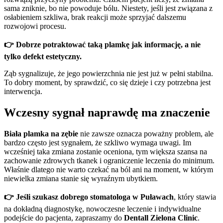
sama zniknie, bo nie powoduje bólu. Niestety, jeśli jest związana z
osłabieniem szkliwa, brak reakcji może sprzyjać dalszemu
rozwojowi procesu.
👉
Dobrze potraktować taką plamkę jak informację, a nie
tylko defekt estetyczny.
Ząb sygnalizuje, że jego powierzchnia nie jest już w pełni stabilna.
To dobry moment, by sprawdzić, co się dzieje i czy potrzebna jest
interwencja.
Wczesny sygnał naprawdę ma znaczenie
Biała plamka na zębie
nie zawsze oznacza poważny problem, ale
bardzo często jest sygnałem, że szkliwo wymaga uwagi. Im
wcześniej taka zmiana zostanie oceniona, tym większa szansa na
zachowanie zdrowych tkanek i ograniczenie leczenia do minimum.
Właśnie dlatego nie warto czekać na ból ani na moment, w którym
niewielka zmiana stanie się wyraźnym ubytkiem.
👉
Jeśli szukasz dobrego stomatologa w Puławach
, który stawia
na dokładną diagnostykę, nowoczesne leczenie i indywidualne
podejście do pacjenta, zapraszamy do
Dentall Zielona Clinic
.