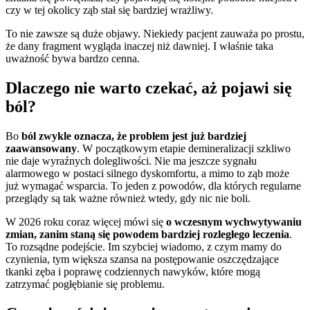
czy w tej okolicy ząb stał się bardziej wrażliwy.
To nie zawsze są duże objawy. Niekiedy pacjent zauważa po prostu,
że dany fragment wygląda inaczej niż dawniej. I właśnie taka
uważność bywa bardzo cenna.
Dlaczego nie warto czekać, aż pojawi się
ból?
Bo
ból zwykle oznacza, że problem jest już bardziej
zaawansowany
. W początkowym etapie demineralizacji szkliwo
nie daje wyraźnych dolegliwości. Nie ma jeszcze sygnału
alarmowego w postaci silnego dyskomfortu, a mimo to ząb może
już wymagać wsparcia. To jeden z powodów, dla których regularne
przeglądy są tak ważne również wtedy, gdy nic nie boli.
W 2026 roku coraz więcej mówi się
o wczesnym wychwytywaniu
zmian, zanim staną się powodem bardziej rozległego leczenia
.
To rozsądne podejście. Im szybciej wiadomo, z czym mamy do
czynienia, tym większa szansa na postępowanie oszczędzające
tkanki zęba i poprawę codziennych nawyków, które mogą
zatrzymać pogłębianie się problemu.