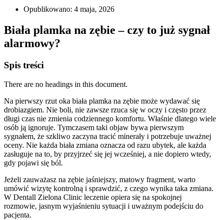
Opublikowano:
4 maja, 2026
Biała plamka na zębie – czy to już sygnał
alarmowy?
Spis treści
There are no headings in this document.
Na pierwszy rzut oka biała plamka na zębie może wydawać się
drobiazgiem. Nie boli, nie zawsze rzuca się w oczy i często przez
długi czas nie zmienia codziennego komfortu. Właśnie dlatego wiele
osób ją ignoruje. Tymczasem taki objaw bywa pierwszym
sygnałem, że szkliwo zaczyna tracić minerały i potrzebuje uważnej
oceny. Nie każda biała zmiana oznacza od razu ubytek, ale każda
zasługuje na to, by przyjrzeć się jej wcześniej, a nie dopiero wtedy,
gdy pojawi się ból.
Jeżeli zauważasz na zębie jaśniejszy, matowy fragment, warto
umówić wizytę kontrolną i sprawdzić, z czego wynika taka zmiana.
W Dentall Zielona Clinic leczenie opiera się na spokojnej
rozmowie, jasnym wyjaśnieniu sytuacji i uważnym podejściu do
pacjenta.